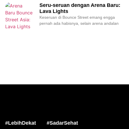
Seru-seruan dengan Arena Baru:
Lava Lights
Keseruan di Bounce Street emang engga
pernah ada habisnya, selain arena andalan
#LebihDekat
#SadarSehat