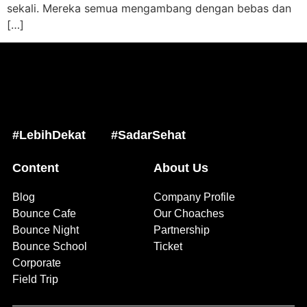
sekali. Mereka semua mengambang dengan bebas dan
[…]
#LebihDekat
#SadarSehat
Content
About Us
Blog
Company Profile
Bounce Cafe
Our Choaches
Bounce Night
Partnership
Bounce School
Ticket
Corporate
Field Trip