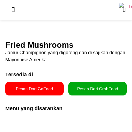
Our Package
Naughty Olive
About Us
Fried Mushrooms
Jamur Champignon yang digoreng dan di sajikan dengan
Mayonnise Amerika.
Tersedia di
Pesan Dari GoFood
Pesan Dari GrabFood
Menu yang disarankan