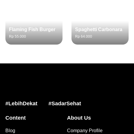
Flaming Fish Burger
Spaghetti Carbonara
Rp 55.000
Rp 64.000
#LebihDekat
#SadarSehat
Content
About Us
Blog
Company Profile