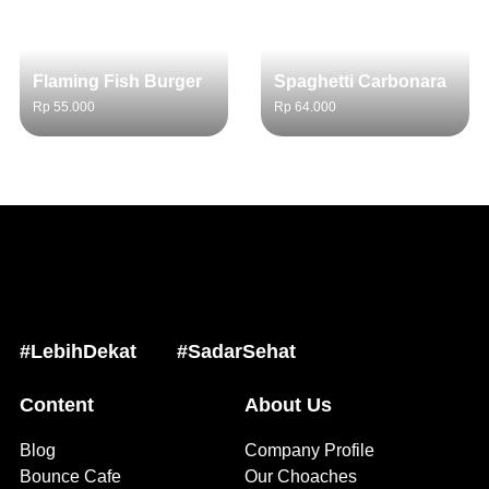
Flaming Fish Burger
Spaghetti Carbonara
Rp 55.000
Rp 64.000
#LebihDekat
#SadarSehat
Content
About Us
Blog
Company Profile
Bounce Cafe
Our Choaches