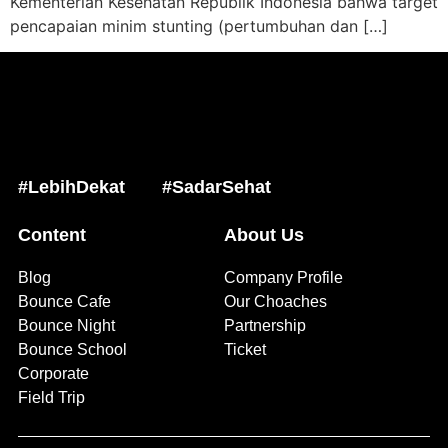
Kementerian Kesehatan Republik Indonesia bahwa target
pencapaian minim stunting (pertumbuhan dan […]
#LebihDekat
#SadarSehat
Content
About Us
Blog
Company Profile
Bounce Cafe
Our Choaches
Bounce Night
Partnership
Bounce School
Ticket
Corporate
Field Trip