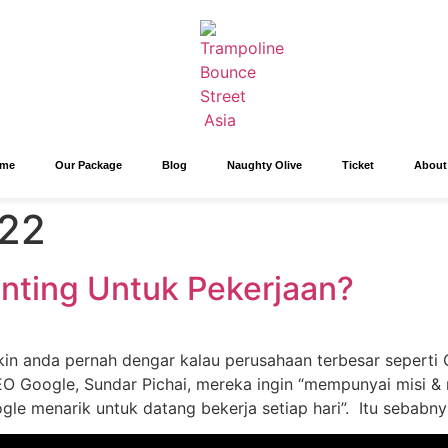
me
Our Package
Blog
Naughty Olive
Ticket
About
022
enting Untuk Pekerjaan?
kin anda pernah dengar kalau perusahaan terbesar sepert
Google, Sundar Pichai, mereka ingin “mempunyai misi & ni
gle menarik untuk datang bekerja setiap hari”. Itu sebab