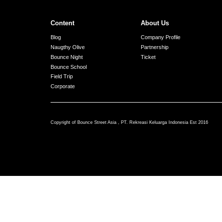
Content
About Us
Blog
Company Profile
Naugthy Olive
Partnership
Bounce Night
Ticket
Bounce School
Field Trip
Corporate
Copyright of Bounce Street Asia , PT. Rekreasi Keluarga Indonesia Est 2016