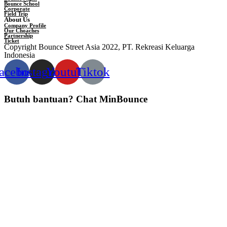
Bounce School
Corporate
Field Trip
About Us
Company Profile
Our Choaches
Partnership
Ticket
Copyright Bounce Street Asia 2022, PT. Rekreasi Keluarga
Indonesia
acebook
Instagram
Youtube
Tiktok
Butuh bantuan?
Chat MinBounce