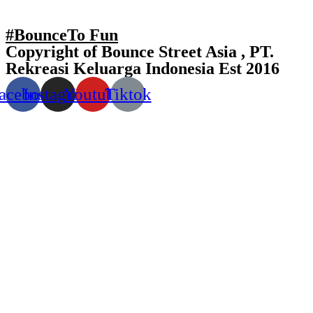
#BounceTo Fun
Copyright of Bounce Street Asia , PT.
Rekreasi Keluarga Indonesia Est 2016
acebook
Instagram
Youtube
Tiktok