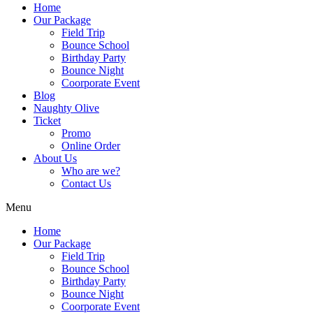
Home
Our Package
Field Trip
Bounce School
Birthday Party
Bounce Night
Coorporate Event
Blog
Naughty Olive
Ticket
Promo
Online Order
About Us
Who are we?
Contact Us
Menu
Home
Our Package
Field Trip
Bounce School
Birthday Party
Bounce Night
Coorporate Event